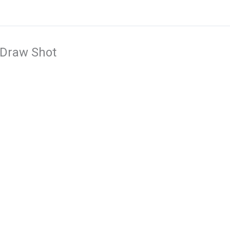
Draw Shot